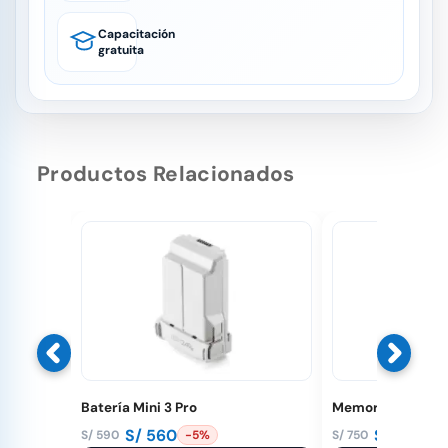
Capacitación
gratuita
Productos Relacionados
Batería Mini 3 Pro
Memoria 1 Tera D
S/
560
S/
710
S/
590
S/
750
-5%
-5
El
El
El
El