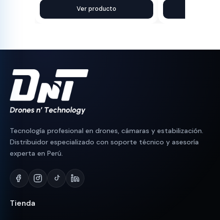
precio
precio
Ver producto
precio
precio
Ver pr
original
actual
original
actual
era:
es:
era:
es:
S/ 590.
S/ 560.
S/ 750.
S/ 710.
Tecnología profesional en drones, cámaras y estabilización.
Distribuidor especializado con soporte técnico y asesoría
experta en Perú.
Tienda