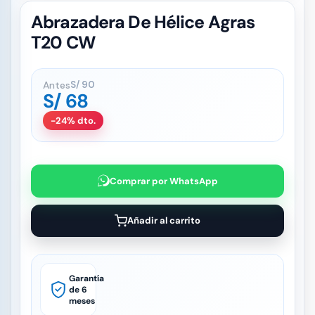
Abrazadera De Hélice Agras
T20 CW
Antes
S/
90
S/
68
-24% dto.
Comprar por WhatsApp
Añadir al carrito
Garantía
de 6
meses