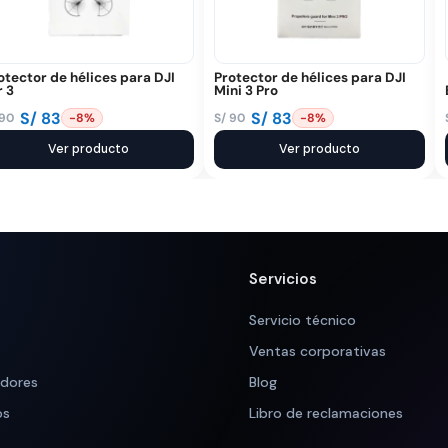
otector de hélices para DJI
Protector de hélices para DJI
r 3
Mini 3 Pro
S/
83
S/
83
90
S/
90
-8%
-8%
El
El
ecio
ecio
Ver producto
precio
precio
Ver producto
iginal
tual
original
actual
a:
:
era:
es:
 90.
 83.
S/ 90.
S/ 83.
Servicios
Servicio técnico
Ventas corporativas
adores
Blog
os
Libro de reclamaciones