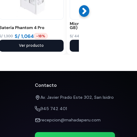
MicroSD SanDisk Extreme (256
Batería Phantom 4 Pro
GB)
S/
1,064
S/
398
S/
1,300
S/
440
-18%
-10%
El
El
El
El
precio
precio
Ver producto
precio
precio
Ver producto
original
actual
original
actual
era:
es:
era:
es:
S/ 1,300.
S/ 1,064.
S/ 440.
S/ 398.
Contacto
Av. Javier Prado Este 302, San Isidro
945 742 401
recepcion@mahadaperu.com