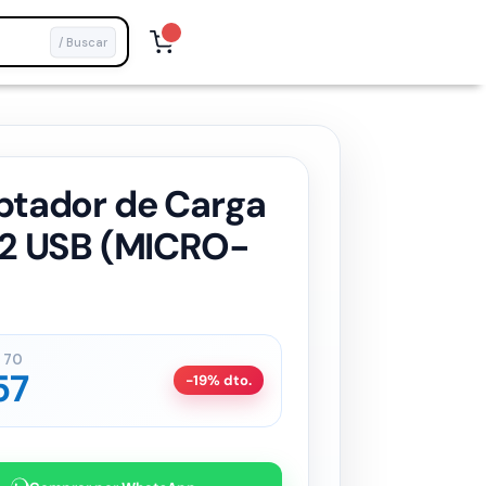
/ Buscar
ptador de Carga
 2 USB (MICRO-
70
57
-19% dto.