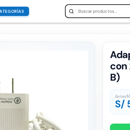
ATEGORÍAS
Ada
con
B)
Antes
S/
S/