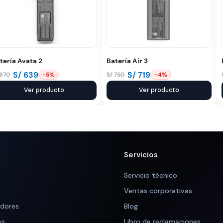
tería Avata 2
Batería Air 3
S/
639
S/
719
670
S/
750
-5%
-4%
El
El
ecio
ecio
Ver producto
precio
precio
Ver producto
iginal
tual
original
actual
a:
:
era:
es:
 670.
 639.
S/ 750.
S/ 719.
Servicios
Servicio técnico
Ventas corporativas
adores
Blog
os
Libro de reclamaciones