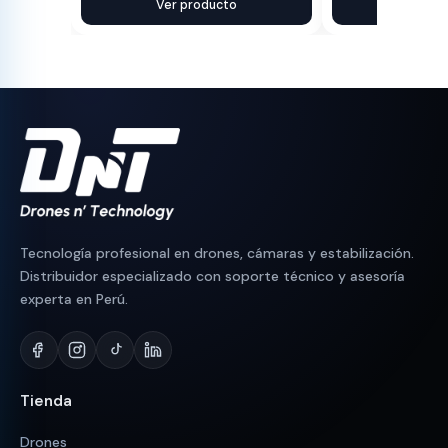
precio
precio
Ver producto
precio
precio
Ver pr
original
actual
original
actual
era:
es:
era:
es:
S/ 350.
S/ 300.
S/ 230.
S/ 190.
Tecnología profesional en drones, cámaras y estabilización.
Distribuidor especializado con soporte técnico y asesoría
experta en Perú.
Tienda
Drones