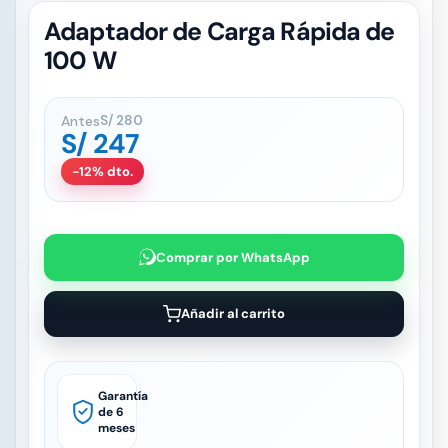
Adaptador de Carga Rápida de
100 W
Antes
S/
280
S/
247
-12% dto.
Comprar por WhatsApp
Añadir al carrito
Garantía
de 6
meses