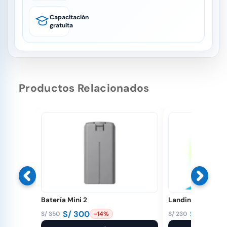
Capacitación
gratuita
Productos Relacionados
Batería Mini 2
Landing Pad Led
S/
300
S/
190
S/
350
S/
230
-14%
-1
El
El
El
El