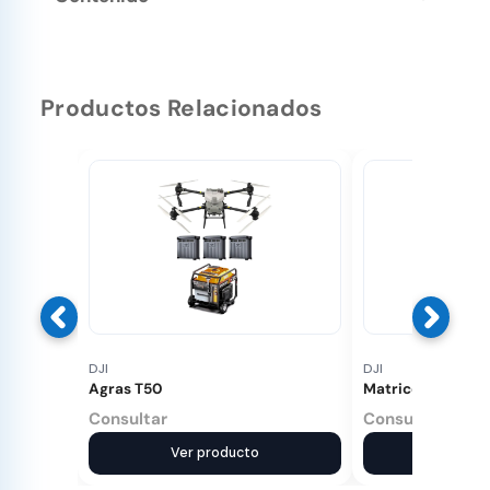
Productos Relacionados
DJI
DJI
Agras T50
Matrice 30 Térmi
Consultar
Consultar
Ver producto
Ver pr