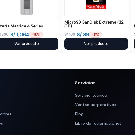
MicroSD SanDisk Extreme (32
tería Matrice 4 Series
GB)
S/
1,064
S/
89
1,300
S/
100
-18%
-11%
El
El
ecio
ecio
Ver producto
precio
precio
Ver producto
iginal
tual
original
actual
a:
:
era:
es:
 1,300.
 1,064.
S/ 100.
S/ 89.
Servicios
Servicio técnico
Ventas corporativas
adores
Blog
os
Libro de reclamaciones