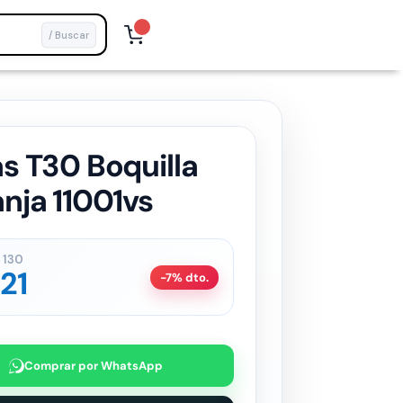
/ Buscar
s T30 Boquilla
nja 11001vs
130
21
-7% dto.
Comprar por WhatsApp