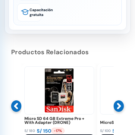
Capacitación
gratuita
Productos Relacionados
Micro SD 64 GB Extreme Pro +
With Adapter (DRONE)
MicroSD SanDisk 
S/
150
S/
89
S/
180
S/
100
-17%
-11%
El
El
El
El