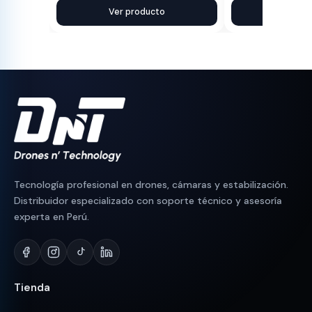
precio
precio
Ver producto
precio
precio
Ver pr
original
actual
original
actual
era:
es:
era:
es:
S/ 180.
S/ 150.
S/ 100.
S/ 89.
Tecnología profesional en drones, cámaras y estabilización.
Distribuidor especializado con soporte técnico y asesoría
experta en Perú.
Tienda