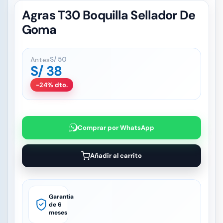
Agras T30 Boquilla Sellador De
Goma
Antes
S/
50
S/
38
-24% dto.
Comprar por WhatsApp
Añadir al carrito
Garantía
de 6
meses