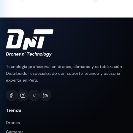
original
actual
original
actual
era:
es:
era:
es:
S/ 530.
S/ 494.
S/ 130.
S/ 95.
Tecnología profesional en drones, cámaras y estabilización.
Distribuidor especializado con soporte técnico y asesoría
experta en Perú.
Tienda
Drones
Cámaras