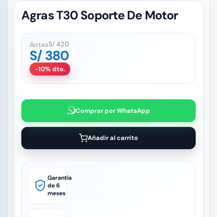
Agras T30 Soporte De Motor
Antes
S/
420
S/
380
-10% dto.
Comprar por WhatsApp
Añadir al carrito
Garantía
de 6
meses