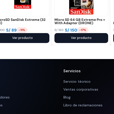
croSD SanDisk Extreme (32
Micro SD 64 GB Extreme Pro +
)
With Adapter (DRONE)
S/
89
S/
150
100
S/
180
-11%
-17%
El
El
ecio
ecio
Ver producto
precio
precio
Ver producto
iginal
tual
original
actual
a:
:
era:
es:
 100.
 89.
S/ 180.
S/ 150.
Servicios
Servicio técnico
Ventas corporativas
adores
Blog
os
Libro de reclamaciones