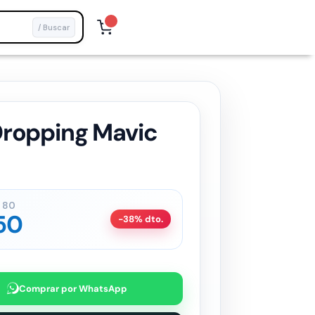
/ Buscar
Dropping Mavic
80
50
-38% dto.
Comprar por WhatsApp