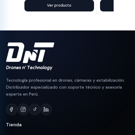
precio
precio
Ver producto
precio
precio
Ver pr
original
actual
original
actual
era:
es:
era:
es:
S/ 350.
S/ 300.
S/ 130.
S/ 95.
Tecnología profesional en drones, cámaras y estabilización.
Distribuidor especializado con soporte técnico y asesoría
experta en Perú.
Tienda