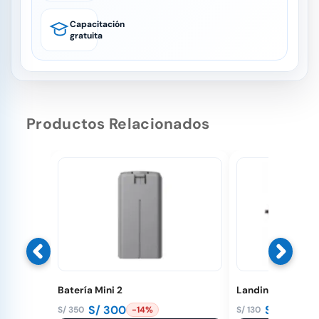
Capacitación
gratuita
Productos Relacionados
Batería Mini 2
Landing Pad 56 
S/
300
S/
95
S/
350
S/
130
-14%
-27
El
El
El
El