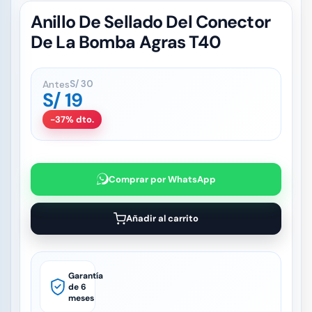
Anillo De Sellado Del Conector
De La Bomba Agras T40
Antes
S/
30
S/
19
-37% dto.
Comprar por WhatsApp
Añadir al carrito
Garantía
de 6
meses