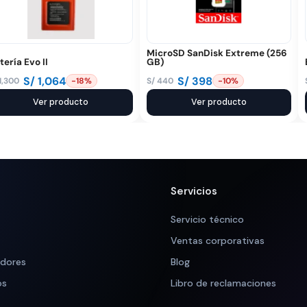
MicroSD SanDisk Extreme (256
tería Evo II
GB)
S/
1,064
S/
398
1,300
S/
440
-18%
-10%
El
El
ecio
ecio
Ver producto
precio
precio
Ver producto
iginal
tual
original
actual
a:
:
era:
es:
 1,300.
 1,064.
S/ 440.
S/ 398.
Servicios
Servicio técnico
Ventas corporativas
adores
Blog
os
Libro de reclamaciones