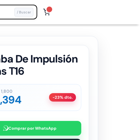
/ Buscar
ba De Impulsión
s T16
1,800
,394
-23% dto.
Comprar por WhatsApp