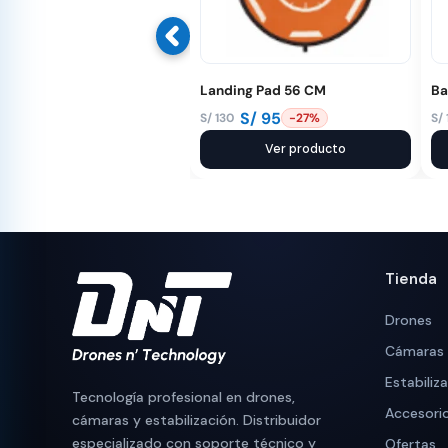
Landing Pad 56 CM
Ba
S/
95
S/
130
S/
-27%
El
El
El
El
precio
precio
Ver producto
pr
pr
original
actual
or
ac
era:
es:
er
es
S/ 130.
S/ 95.
S/
S/
Tienda
Drones
Cámaras
Estabiliz
Tecnología profesional en drones,
Accesori
cámaras y estabilización. Distribuidor
especializado con soporte técnico y
Ofertas