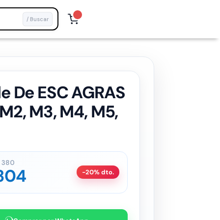
/ Buscar
le De ESC AGRAS
M2, M3, M4, M5,
380
304
-20% dto.