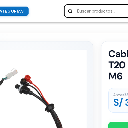
ATEGORÍAS
Cab
T20 
M6
Antes
S/
S/