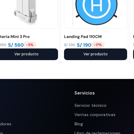
tería Mini 3 Pro
Landing Pad 110CM
S/
560
S/
190
590
S/
230
-5%
-17%
El
El
ecio
ecio
Ver producto
precio
precio
Ver producto
iginal
tual
original
actual
a:
:
era:
es:
 590.
 560.
S/ 230.
S/ 190.
Servicios
Servicio técnico
Ventas corporativas
adores
Blog
os
Libro de reclamaciones