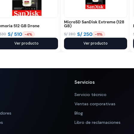
MicroSD SanDisk Extreme (128
moria 512 GB Drone
GB)
S/
510
S/
250
530
S/
280
-4%
-11%
El
El
ecio
ecio
Ver producto
precio
precio
Ver producto
iginal
tual
original
actual
a:
:
era:
es:
 530.
 510.
S/ 280.
S/ 250.
Servicios
Servicio técnico
Ventas corporativas
adores
Blog
os
Libro de reclamaciones