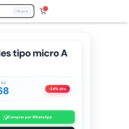
/ Buscar
es tipo micro A
90
68
-24% dto.
Comprar por WhatsApp