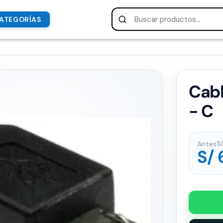
ATEGORÍAS
Cabl
- C
Antes
S/
S/