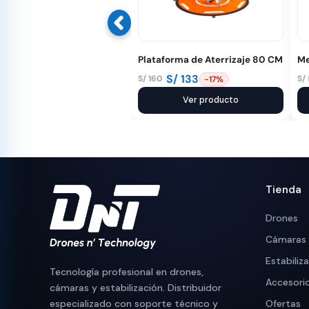
Plataforma de Aterrizaje 80 CM
Me
S/
133
S/
160
S/
-17%
El
El
El
El
precio
precio
Ver producto
pr
pr
original
actual
or
ac
era:
es:
er
es
S/ 160.
S/ 133.
S/
S/
Tienda
Drones
Cámaras
Estabiliz
Tecnología profesional en drones,
Accesori
cámaras y estabilización. Distribuidor
especializado con soporte técnico y
Ofertas