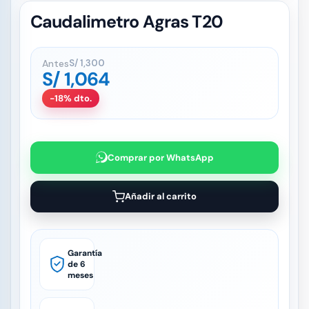
Caudalimetro Agras T20
Antes
S/
1,300
S/
1,064
-18% dto.
Comprar por WhatsApp
Añadir al carrito
Garantía
de 6
meses