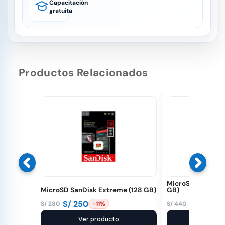
Capacitación
gratuita
Productos Relacionados
MicroSD SanDisk
MicroSD SanDisk Extreme (128 GB)
GB)
S/
250
S/
398
S/
280
S/
440
-11%
-
El
El
El
El
precio
precio
Ver producto
precio
precio
Ver pr