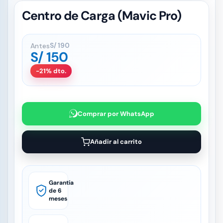
Centro de Carga (Mavic Pro)
Antes
S/
190
S/
150
-21% dto.
Comprar por WhatsApp
Añadir al carrito
Garantía
de 6
meses