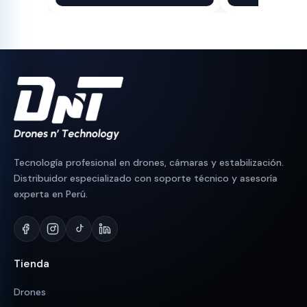
original
actual
original
actual
era:
es:
era:
es:
S/ 90.
S/ 83.
S/ 90.
S/ 83.
Tecnología profesional en drones, cámaras y estabilización.
Distribuidor especializado con soporte técnico y asesoría
experta en Perú.
Tienda
Drones