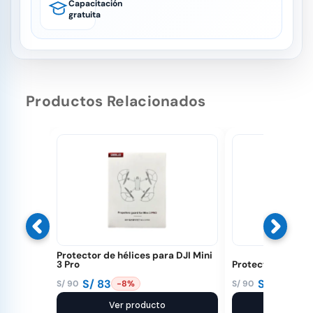
Capacitación
gratuita
Productos Relacionados
Protector de hélices para DJI Mini
3 Pro
Protector de héli
S/
83
S/
83
S/
90
S/
90
-8%
-8%
El
El
El
El
precio
precio
Ver producto
precio
precio
Ver pr