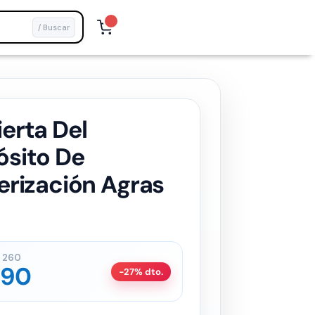
/ Buscar
erta Del
sito De
erización Agras
260
190
-27% dto.