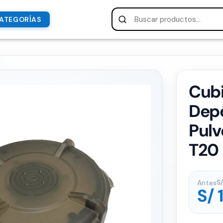
ATEGORÍAS
Cubi
Depó
Pulv
T20
Antes
S/
S/