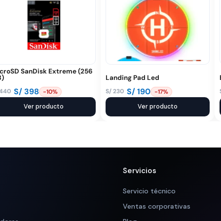
croSD SanDisk Extreme (256
)
Landing Pad Led
S/
398
S/
190
440
S/
230
-10%
-17%
El
El
ecio
ecio
Ver producto
precio
precio
Ver producto
iginal
tual
original
actual
a:
:
era:
es:
 440.
 398.
S/ 230.
S/ 190.
Servicios
Servicio técnico
Ventas corporativas