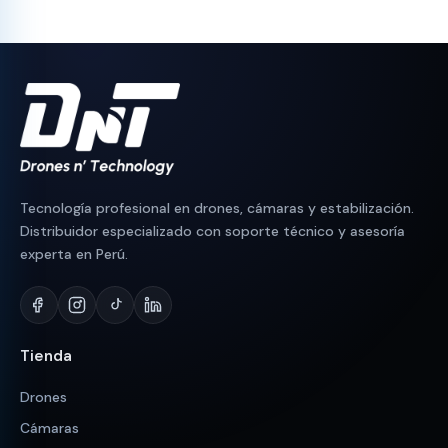
era:
es:
era:
es:
S/ 2,200.
S/ 1,899.
S/ 2,500.
S/ 2,184.
Tecnología profesional en drones, cámaras y estabilización.
Distribuidor especializado con soporte técnico y asesoría
experta en Perú.
Tienda
Drones
Cámaras