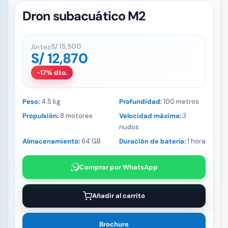
Dron subacuático M2
Antes
S/
15,500
S/
12,870
-17% dto.
Peso:
4.5 kg
Profundidad:
100 metros
Propulsión:
8 motores
Velocidad máxima:
3
nudos
Almacenamiento:
64 GB
Duración de batería:
1 hora
Comprar por WhatsApp
Añadir al carrito
Brochure