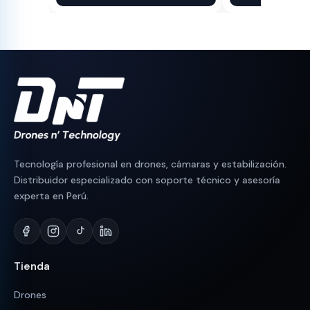
original
actual
original
actual
era:
es:
era:
es:
S/ 1,300.
S/ 1,064.
S/ 180.
S/ 150.
Tecnología profesional en drones, cámaras y estabilización.
Distribuidor especializado con soporte técnico y asesoría
experta en Perú.
Tienda
Drones