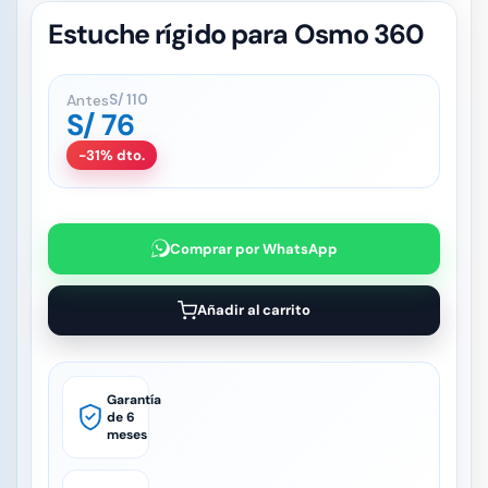
Estuche rígido para Osmo 360
Antes
S/
110
S/
76
-31% dto.
Comprar por WhatsApp
Añadir al carrito
Garantía
de 6
meses