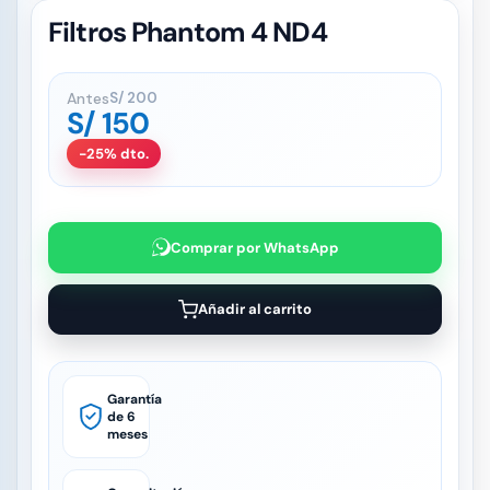
Filtros Phantom 4 ND4
Antes
S/
200
S/
150
-25% dto.
Comprar por WhatsApp
Añadir al carrito
Garantía
de 6
meses