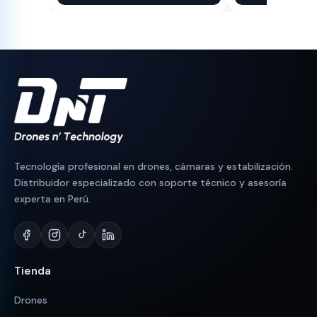
original
actual
original
actual
era:
es:
era:
es:
S/ 110.
S/ 95.
S/ 1,300.
S/ 1,064.
Tecnología profesional en drones, cámaras y estabilización.
Distribuidor especializado con soporte técnico y asesoría
experta en Perú.
Tienda
Drones