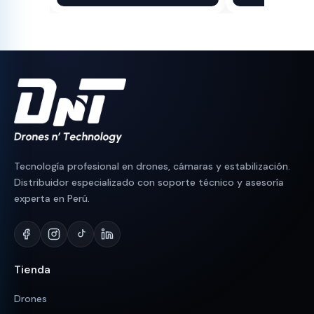
original
actual
original
actual
era:
es:
era:
es:
S/ 1,500.
S/ 1,350.
S/ 180.
S/ 150.
Tecnología profesional en drones, cámaras y estabilización.
Distribuidor especializado con soporte técnico y asesoría
experta en Perú.
Tienda
Drones