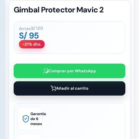
Gimbal Protector Mavic 2
Antes
S/
120
S/
95
-21% dto.
Comprar por WhatsApp
Añadir al carrito
Garantía
de 6
meses