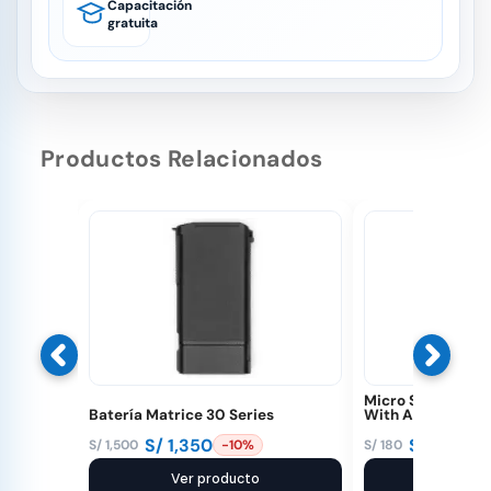
Capacitación
gratuita
Productos Relacionados
Micro SD 64 GB E
Batería Matrice 30 Series
With Adapter (D
S/
1,350
S/
150
S/
1,500
S/
180
-10%
-1
El
El
El
El
precio
precio
Ver producto
precio
precio
Ver pr