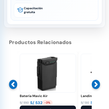
Capacitación
gratuita
Productos Relacionados
Batería Mavic Air
Landing Pad 56 
S/
532
S/
95
S/
550
S/
130
-3%
-27
El
El
El
El