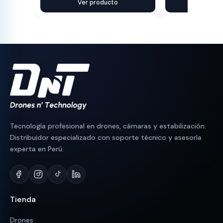
precio
precio
Ver producto
precio
precio
Ver pr
original
actual
original
actual
era:
es:
era:
es:
S/ 550.
S/ 532.
S/ 130.
S/ 95.
Tecnología profesional en drones, cámaras y estabilización.
Distribuidor especializado con soporte técnico y asesoría
experta en Perú.
Tienda
Drones