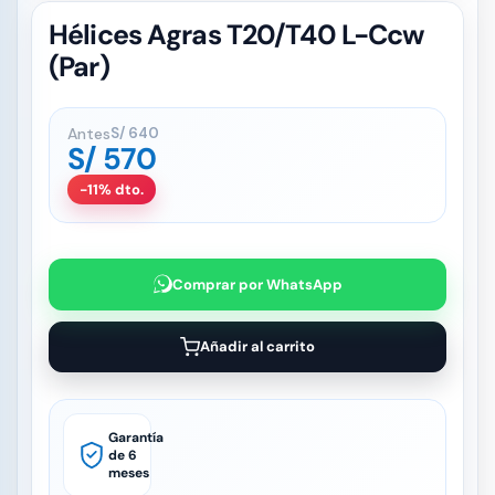
Hélices Agras T20/T40 L-Ccw
(Par)
Antes
S/
640
S/
570
-11% dto.
Comprar por WhatsApp
Añadir al carrito
Garantía
de 6
meses