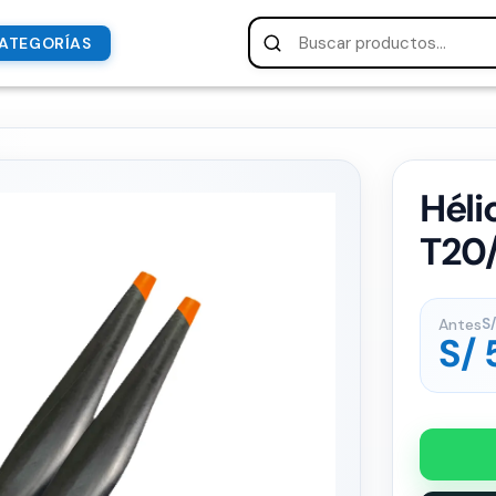
ATEGORÍAS
Héli
T20
Antes
S/
S/