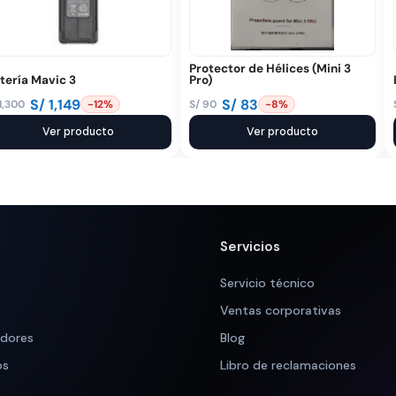
Protector de Hélices (Mini 3
tería Mavic 3
Pro)
S/
1,149
S/
83
1,300
S/
90
-12%
-8%
El
El
ecio
ecio
Ver producto
precio
precio
Ver producto
iginal
tual
original
actual
a:
:
era:
es:
 1,300.
 1,149.
S/ 90.
S/ 83.
Servicios
Servicio técnico
Ventas corporativas
adores
Blog
os
Libro de reclamaciones