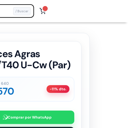
/ Buscar
ces Agras
/T40 U-Cw (Par)
640
570
-11% dto.
Comprar por WhatsApp