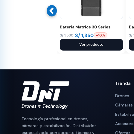
Batería Matrice 30 Series
Ba
S/
1,350
S/
1,500
S/
-10%
El
El
El
El
precio
precio
Ver producto
pr
pr
original
actual
or
ac
era:
es:
er
es
S/ 1,500.
S/ 1,350.
S/
S/
Tienda
Drones
Cámaras
Estabiliz
Tecnología profesional en drones,
Accesori
cámaras y estabilización. Distribuidor
especializado con soporte técnico y
Ofertas