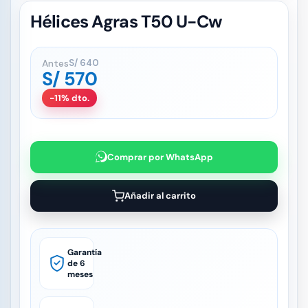
Hélices Agras T50 U-Cw
Antes
S/
640
S/
570
-11% dto.
Comprar por WhatsApp
Añadir al carrito
Garantía
de 6
meses