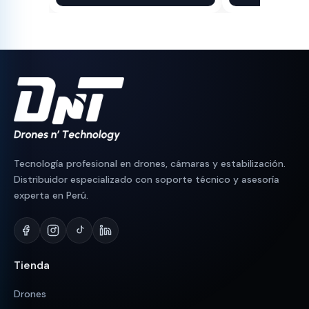
original
actual
original
actual
era:
es:
era:
es:
S/ 200.
S/ 189.
S/ 90.
S/ 83.
Tecnología profesional en drones, cámaras y estabilización.
Distribuidor especializado con soporte técnico y asesoría
experta en Perú.
Tienda
Drones