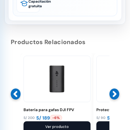
Capacitación
gratuita
Productos Relacionados
Batería para gafas DJI FPV
Protector de héli
S/
189
S/
83
S/
200
S/
90
-6%
-8%
El
El
El
El
precio
precio
Ver producto
precio
precio
Ver pr