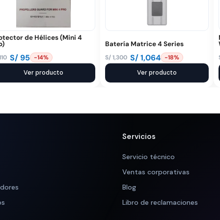
otector de Hélices (Mini 4
o)
Batería Matrice 4 Series
S/
95
S/
1,064
110
S/
1,300
-14%
-18%
El
El
ecio
ecio
Ver producto
precio
precio
Ver producto
iginal
tual
original
actual
a:
:
era:
es:
 110.
 95.
S/ 1,300.
S/ 1,064.
Servicios
Servicio técnico
Ventas corporativas
adores
Blog
os
Libro de reclamaciones