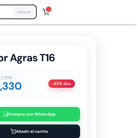
/ Buscar
r Agras T16
1,700
,330
-22% dto.
Comprar por WhatsApp
Añadir al carrito