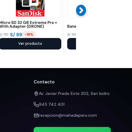
Micro SD 32 GB Extreme Pro +
With Adapter (DRONE)
Batería Mini 3 Pro
S/
89
S/
560
S/
110
S/
590
-19%
-5%
El
El
El
El
precio
precio
Ver producto
precio
precio
Ver producto
original
actual
original
actual
era:
es:
era:
es:
S/ 110.
S/ 89.
S/ 590.
S/ 560.
Contacto
Av. Javier Prado Este 302, San Isidro
945 742 401
recepcion@mahadaperu.com