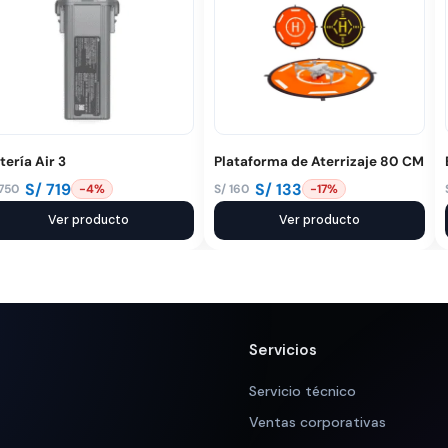
tería Air 3
Plataforma de Aterrizaje 80 CM
S/
719
S/
133
750
S/
160
-4%
-17%
El
El
ecio
ecio
Ver producto
precio
precio
Ver producto
iginal
tual
original
actual
a:
:
era:
es:
 750.
 719.
S/ 160.
S/ 133.
Servicios
Servicio técnico
Ventas corporativas