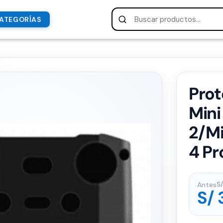
ATEGORÍAS
Prot
Mini
2/Mi
4 Pr
Antes
S/
S/