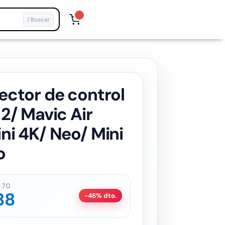
/ Buscar
ector de control
 2/ Mavic Air
ni 4K/ Neo/ Mini
o
70
38
-46% dto.