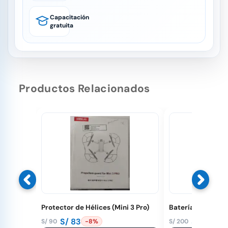
Capacitación
gratuita
Productos Relacionados
Protector de Hélices (Mini 3 Pro)
Batería para gafa
S/
83
S/
189
S/
90
S/
200
-8%
-
El
El
El
El