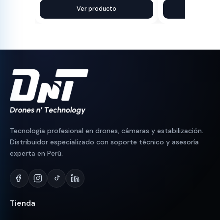
precio
precio
Ver producto
precio
precio
Ver pr
original
actual
original
actual
era:
es:
era:
es:
S/ 90.
S/ 83.
S/ 200.
S/ 189.
Tecnología profesional en drones, cámaras y estabilización.
Distribuidor especializado con soporte técnico y asesoría
experta en Perú.
Tienda