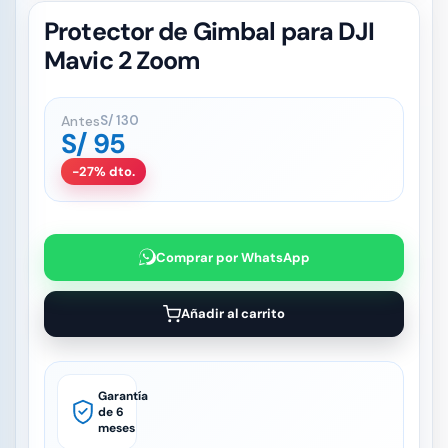
Protector de Gimbal para DJI
Mavic 2 Zoom
Antes
S/
130
S/
95
-27% dto.
Comprar por WhatsApp
Añadir al carrito
Garantía
de 6
meses