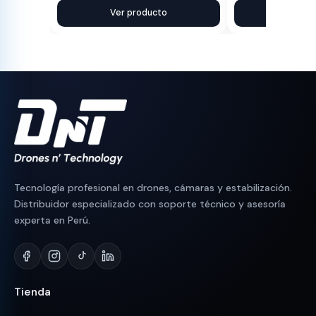
precio
precio
Ver producto
precio
precio
Ver pr
original
actual
original
actual
era:
es:
era:
es:
S/ 90.
S/ 83.
S/ 110.
S/ 89.
Tecnología profesional en drones, cámaras y estabilización.
Distribuidor especializado con soporte técnico y asesoría
experta en Perú.
Tienda