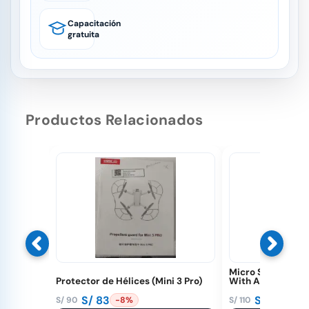
Capacitación
gratuita
Productos Relacionados
Micro SD 32 GB E
Protector de Hélices (Mini 3 Pro)
With Adapter (D
S/
83
S/
89
S/
90
S/
110
-8%
-19%
El
El
El
El