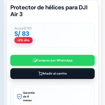
Protector de hélices para DJI
Air 3
Antes
S/
90
S/
83
-8% dto.
Comprar por WhatsApp
Añadir al carrito
Garantía
de 6
meses