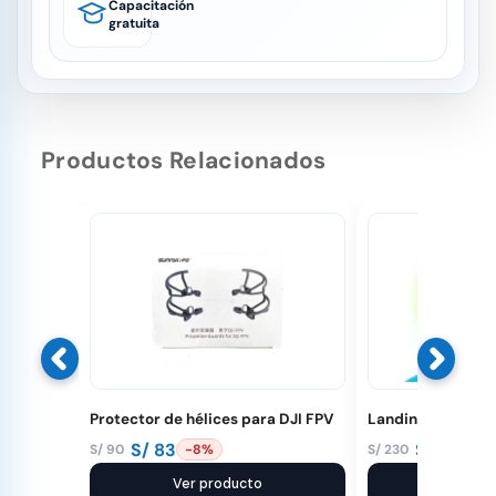
Capacitación
gratuita
Productos Relacionados
Protector de hélices para DJI FPV
Landing Pad Led
S/
83
S/
190
S/
90
S/
230
-8%
-1
El
El
El
El
precio
precio
Ver producto
precio
precio
Ver pr