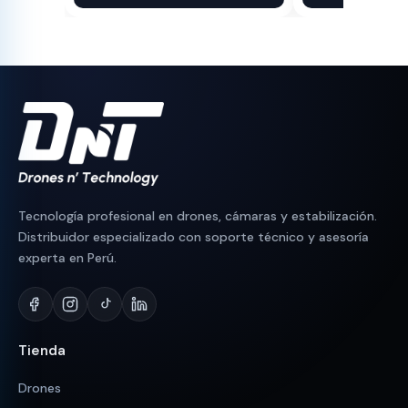
original
actual
original
actual
era:
es:
era:
es:
S/ 90.
S/ 83.
S/ 230.
S/ 190.
Tecnología profesional en drones, cámaras y estabilización.
Distribuidor especializado con soporte técnico y asesoría
experta en Perú.
Tienda
Drones