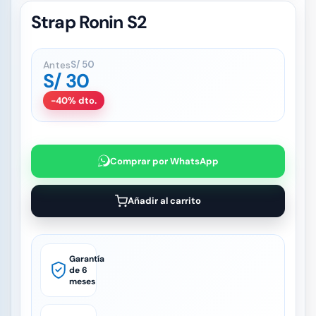
Strap Ronin S2
Antes
S/
50
S/
30
-40% dto.
Comprar por WhatsApp
Añadir al carrito
Garantía
de 6
meses