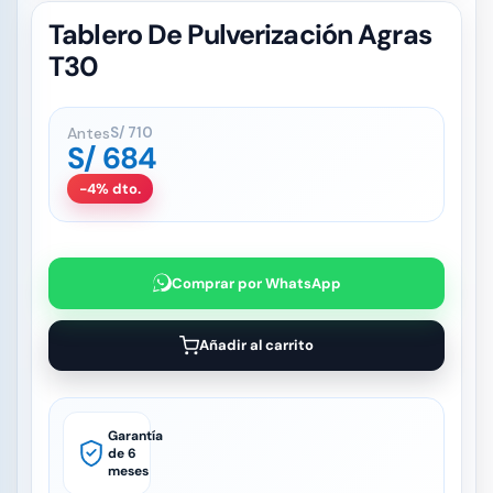
Tablero De Pulverización Agras
T30
Antes
S/
710
S/
684
-4% dto.
Comprar por WhatsApp
Añadir al carrito
Garantía
de 6
meses