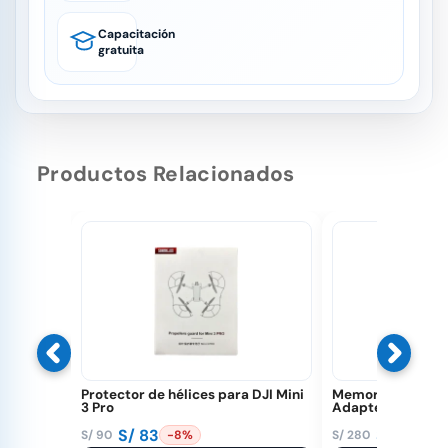
Capacitación
gratuita
Productos Relacionados
Protector de hélices para DJI Mini
Memoria 128 GB 
3 Pro
Adapter
S/
83
S/
250
S/
90
S/
280
-8%
-1
El
El
El
El