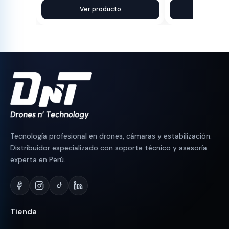
precio
precio
Ver producto
precio
precio
Ver pr
original
actual
original
actual
era:
es:
era:
es:
S/ 90.
S/ 83.
S/ 280.
S/ 250.
Tecnología profesional en drones, cámaras y estabilización.
Distribuidor especializado con soporte técnico y asesoría
experta en Perú.
Tienda