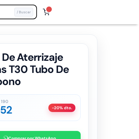
/ Buscar
 De Aterrizaje
s T30 Tubo De
bono
190
152
-20% dto.
Comprar por WhatsApp