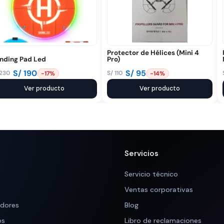
Protector de Hélices (Mini 4
nding Pad Led
Pro)
S/
190
S/
95
230
S/
110
-17%
-14%
El
El
ecio
ecio
Ver producto
precio
precio
Ver producto
iginal
tual
original
actual
a:
:
era:
es:
 230.
 190.
S/ 110.
S/ 95.
Servicios
Servicio técnico
Ventas corporativas
adores
Blog
os
Libro de reclamaciones