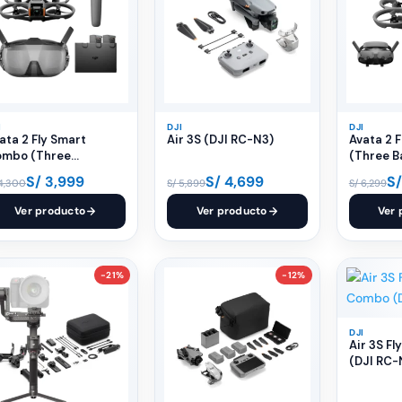
I
DJI
DJI
ata 2 Fly Smart
Air 3S (DJI RC-N3)
Avata 2 
mbo (Three
(Three B
tteries)
S/
3,999
S/
4,699
S/
4,300
S/
5,899
S/
6,299
Ver producto
Ver producto
Ver 
-21%
-12%
DJI
Air 3S F
(DJI RC-