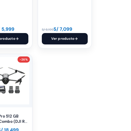
/
5,999
S/
7,099
S/
8,199
producto
Ver producto
-26%
Pro 512 GB
Combo (DJI RC
S/
18,499