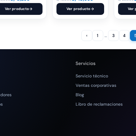
Ver producto
Ver producto
Ver 
…
‹
1
3
4
Servicios
Servicio técnico
Ventas corporativas
adores
Blog
os
Libro de reclamaciones