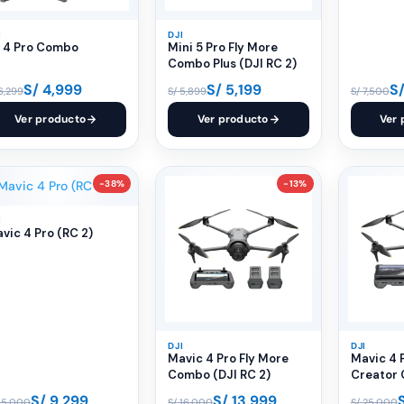
I
DJI
 4 Pro Combo
Mini 5 Pro Fly More
Combo Plus (DJI RC 2)
S/
4,999
S/
5,199
S
6,299
S/
5,899
S/
7,500
Ver producto
Ver producto
Ver 
-38%
-13%
I
vic 4 Pro (RC 2)
DJI
DJI
Mavic 4 Pro Fly More
Mavic 4 
Combo (DJI RC 2)
Creator 
Pro 2)
S/
9,299
S/
13,999
15,000
S/
16,000
S/
25,000