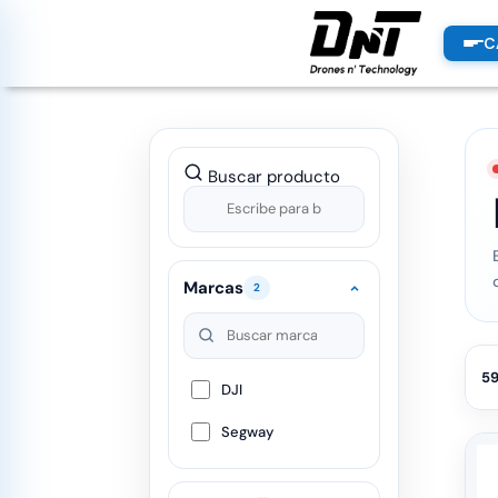
PRODUCTOS
C
productos destacados
Buscar producto
Marcas
2
5
DJI
Segway