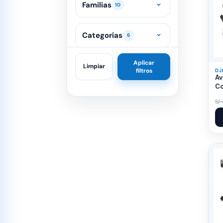
Familias
10
Categorías
6
Aplicar
Limpiar
filtros
DJ
Av
Co
Ba
S/