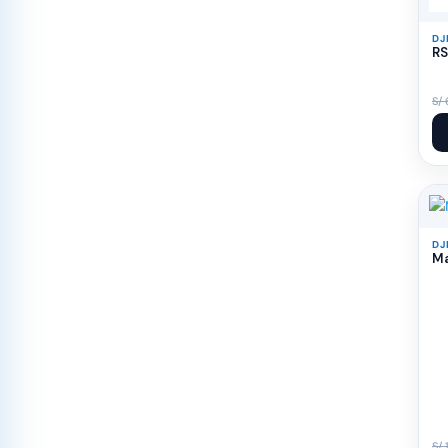
DJ
RS
S/
DJ
Ma
S/