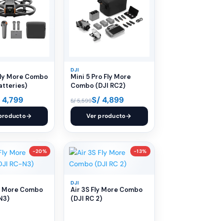
DJI
Fly More Combo
Mini 5 Pro Fly More
atteries)
Combo (DJI RC2)
4,799
S/
4,899
S/
5,599
producto
Ver producto
-20%
-13%
DJI
ly More Combo
Air 3S Fly More Combo
N3)
(DJI RC 2)