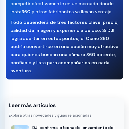
competir efectivamente en un mercado donde
Insta360
y otros fabricantes ya llevan ventaja.
Todo dependerá de tres factores clave:
precio
,
calidad de imagen
y
experiencia de uso
. Si DJI
logra acertar en estos puntos, el Osmo 360
podría convertirse en una opción muy atractiva
para quienes buscan una cámara 360 potente,
confiable y lista para acompañarlos en cada
aventura.
Leer más artículos
Explora otras novedades y guías relacionadas.
DJI confirma la fecha de lanzamiento del