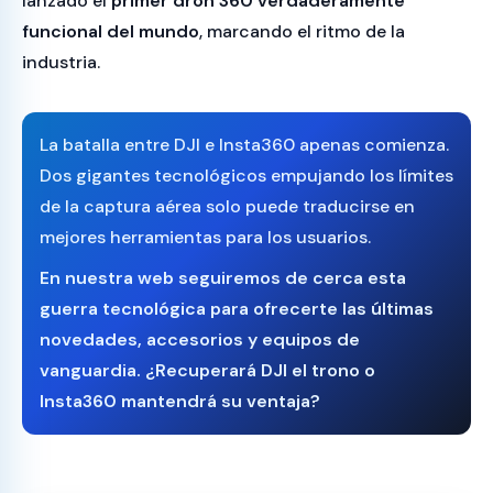
lanzado el
primer dron 360 verdaderamente
funcional del mundo
, marcando el ritmo de la
industria.
La batalla entre DJI e Insta360 apenas comienza.
Dos gigantes tecnológicos empujando los límites
de la captura aérea solo puede traducirse en
mejores herramientas para los usuarios.
En nuestra web seguiremos de cerca esta
guerra tecnológica para ofrecerte las últimas
novedades, accesorios y equipos de
vanguardia.
¿Recuperará DJI el trono o
Insta360 mantendrá su ventaja?