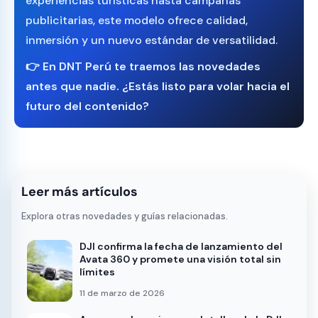
experiencias turísticas hasta campañas
publicitarias, este modelo ofrece calidad,
inmersión y un nuevo estándar de versatilidad.
👉 En
DNT Perú
te traemos las novedades
antes que nadie. ¿Estás listo para volar hacia el
futuro del contenido?
Leer más artículos
Explora otras novedades y guías relacionadas.
DJI confirma la fecha de lanzamiento del
Avata 360 y promete una visión total sin
límites
11 de marzo de 2026