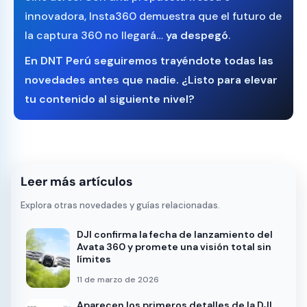
innovadora, Insta360 demuestra que el futuro de
la captura 360 no llegará…
ya despegó
.
En
DNT Perú
seguiremos trayéndote todas las
novedades antes que nadie. ¿Listo para elevar
tu contenido al siguiente nivel?
Leer más artículos
Explora otras novedades y guías relacionadas.
DJI confirma la fecha de lanzamiento del
Avata 360 y promete una visión total sin
límites
11 de marzo de 2026
Aparecen los primeros detalles de la DJI