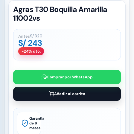
Agras T30 Boquilla Amarilla
11002vs
Antes
S/
320
S/
243
-24% dto.
Comprar por WhatsApp
Añadir al carrito
Garantía
de 6
meses