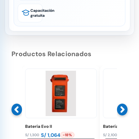
Capacitación
gratuita
Productos Relacionados
Batería Evo II
Batería Matrice 
S/
1,064
S/
1,843
S/
1,300
S/
2,100
-18%
El
El
El
El