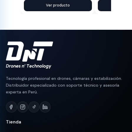
precio
precio
Ver producto
precio
precio
Ver pr
original
actual
original
actual
era:
es:
era:
es:
S/ 1,300.
S/ 1,064.
S/ 2,100.
S/ 1,843.
Tecnología profesional en drones, cámaras y estabilización.
Distribuidor especializado con soporte técnico y asesoría
experta en Perú.
Tienda