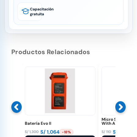
Capacitación
gratuita
Productos Relacionados
Micro SD 32 GB E
Batería Evo II
With Adapter (D
S/
1,064
S/
89
S/
1,300
S/
110
-18%
-19%
El
El
El
El