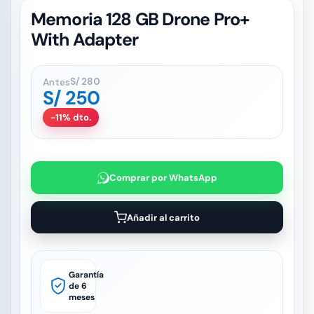
Memoria 128 GB Drone Pro+
With Adapter
Antes
S/
280
S/
250
-11% dto.
Comprar por WhatsApp
Añadir al carrito
Garantía
de 6
meses