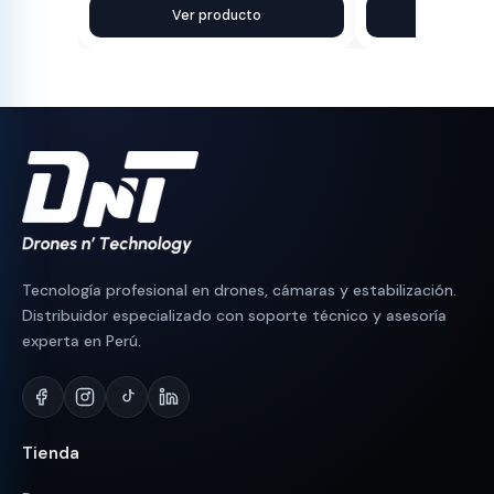
precio
precio
Ver producto
precio
precio
Ver pr
original
actual
original
actual
era:
es:
era:
es:
S/ 1,300.
S/ 1,064.
S/ 110.
S/ 89.
Tecnología profesional en drones, cámaras y estabilización.
Distribuidor especializado con soporte técnico y asesoría
experta en Perú.
Tienda