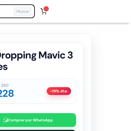
/ Buscar
Dropping Mavic 3
es
280
228
-19% dto.
Comprar por WhatsApp