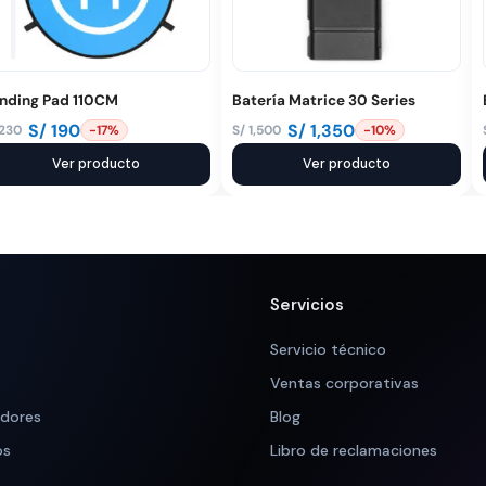
nding Pad 110CM
Batería Matrice 30 Series
S/
190
S/
1,350
230
S/
1,500
-17%
-10%
El
El
ecio
ecio
Ver producto
precio
precio
Ver producto
iginal
tual
original
actual
a:
:
era:
es:
 230.
 190.
S/ 1,500.
S/ 1,350.
Servicios
Servicio técnico
Ventas corporativas
adores
Blog
os
Libro de reclamaciones