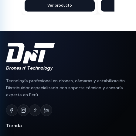
precio
precio
Ver producto
precio
precio
Ver pr
original
actual
original
actual
era:
es:
era:
es:
S/ 530.
S/ 510.
S/ 280.
S/ 250.
Tecnología profesional en drones, cámaras y estabilización.
Distribuidor especializado con soporte técnico y asesoría
experta en Perú.
Tienda