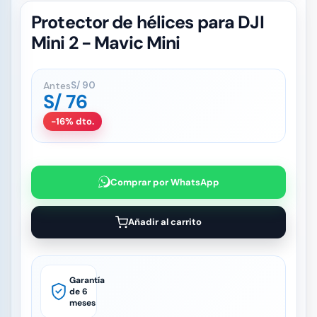
Protector de hélices para DJI
Mini 2 - Mavic Mini
Antes
S/
90
S/
76
-16% dto.
Comprar por WhatsApp
Añadir al carrito
Garantía
de 6
meses