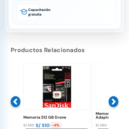
Capacitación
gratuita
Productos Relacionados
Memoria 128 GB 
Memoria 512 GB Drone
Adapter
S/
510
S/
250
S/
530
S/
280
-4%
-1
El
El
El
El