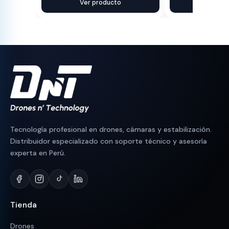
precio
precio
Ver producto
precio
precio
Ver pr
original
actual
original
actual
era:
es:
era:
es:
S/ 550.
S/ 532.
S/ 1,500.
S/ 1,350.
Tecnología profesional en drones, cámaras y estabilización.
Distribuidor especializado con soporte técnico y asesoría
experta en Perú.
Tienda
Drones