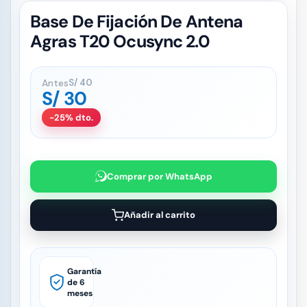
Base De Fijación De Antena
Agras T20 Ocusync 2.0
Antes
S/
40
S/
30
-25% dto.
Comprar por WhatsApp
Añadir al carrito
Garantía
de 6
meses