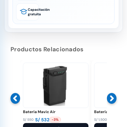
Capacitación
gratuita
Productos Relacionados
Batería Mavic Air
Batería Matrice 3
S/
532
S/
1,350
S/
550
S/
1,500
-3%
El
El
El
El