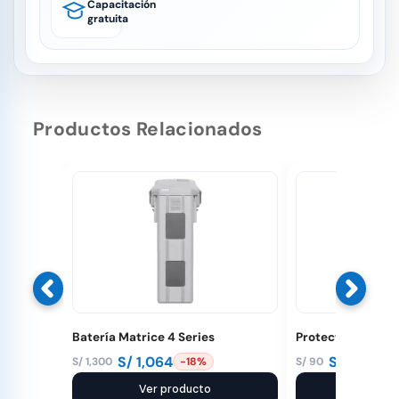
Capacitación
gratuita
Productos Relacionados
Batería Matrice 4 Series
Protector de Hélic
S/
1,064
S/
83
S/
1,300
S/
90
-18%
-8%
El
El
El
El
precio
precio
Ver producto
precio
precio
Ver pr