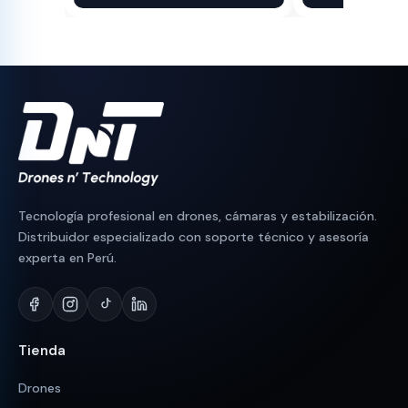
original
actual
original
actual
era:
es:
era:
es:
S/ 1,300.
S/ 1,064.
S/ 90.
S/ 83.
Tecnología profesional en drones, cámaras y estabilización.
Distribuidor especializado con soporte técnico y asesoría
experta en Perú.
Tienda
Drones