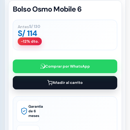
Bolso Osmo Mobile 6
Antes
S/
130
S/
114
-12% dto.
Comprar por WhatsApp
Añadir al carrito
Garantía
de 6
meses