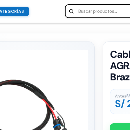
ATEGORÍAS
Cab
AGR
Bra
Antes
S/
S/