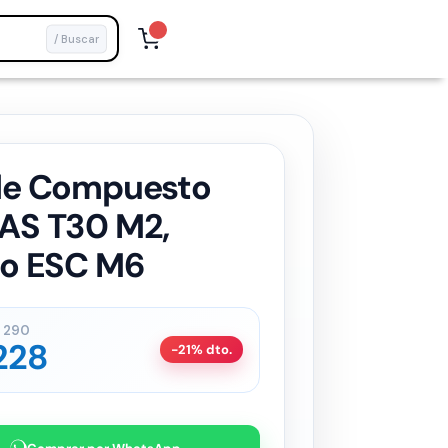
/ Buscar
le Compuesto
AS T30 M2,
zo ESC M6
290
228
-21% dto.