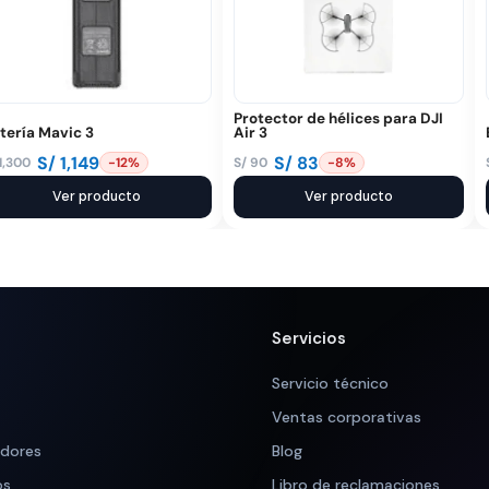
Protector de hélices para DJI
tería Mavic 3
Air 3
S/
1,149
S/
83
1,300
S/
90
-12%
-8%
El
El
ecio
ecio
Ver producto
precio
precio
Ver producto
iginal
tual
original
actual
a:
:
era:
es:
 1,300.
 1,149.
S/ 90.
S/ 83.
Servicios
Servicio técnico
Ventas corporativas
adores
Blog
os
Libro de reclamaciones