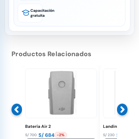
Capacitación
gratuita
Productos Relacionados
Batería Air 2
Landing Pad 110
S/
684
S/
190
S/
700
S/
230
-2%
-1
El
El
El
El