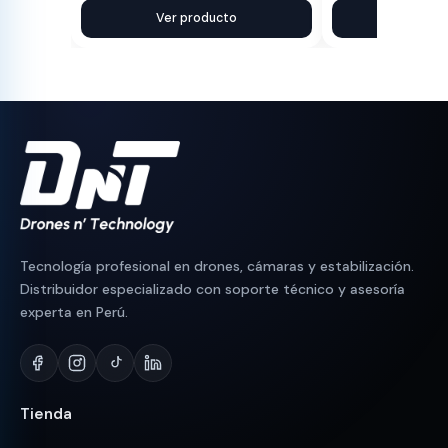
precio
precio
Ver producto
precio
precio
Ver pr
original
actual
original
actual
era:
es:
era:
es:
S/ 700.
S/ 684.
S/ 230.
S/ 190.
Tecnología profesional en drones, cámaras y estabilización.
Distribuidor especializado con soporte técnico y asesoría
experta en Perú.
Tienda