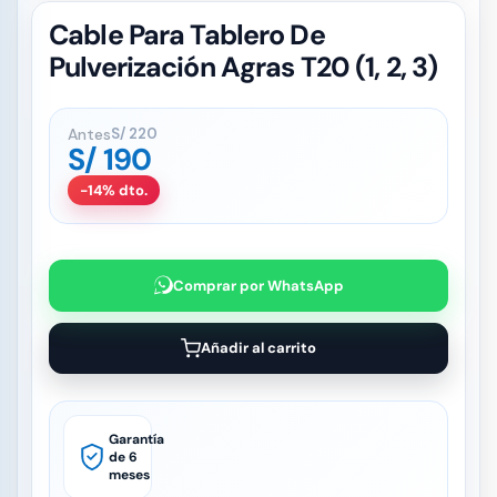
Cable Para Tablero De
Pulverización Agras T20 (1, 2, 3)
Antes
S/
220
S/
190
-14% dto.
Comprar por WhatsApp
Añadir al carrito
Garantía
de 6
meses