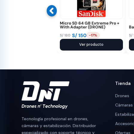
Micro SD 64 GB Extreme Pro +
With Adapter (DRONE)
Ba
S/
150
S/
180
S/
-17%
El
El
El
El
precio
precio
Ver producto
pr
pr
original
actual
or
ac
era:
es:
er
es
S/ 180.
S/ 150.
S/
S/
Tienda
Drones
Cámaras
Estabiliz
Tecnología profesional en drones,
Accesori
cámaras y estabilización. Distribuidor
especializado con soporte técnico y
Ofertas