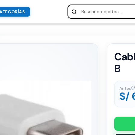
ATEGORÍAS
Cabl
B
Antes
S/
S/