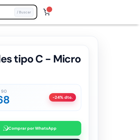
/ Buscar
es tipo C - Micro
90
68
-24% dto.
Comprar por WhatsApp