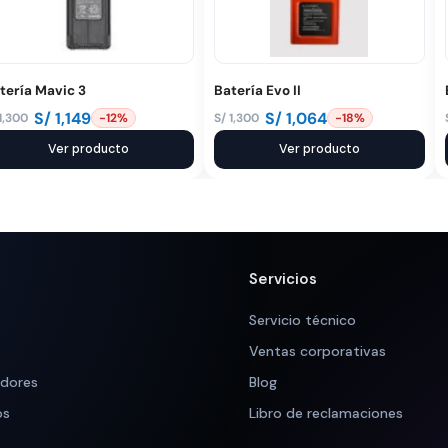
tería Mavic 3
Batería Evo II
S/
1,149
S/
1,064
1,300
S/
1,300
-12%
-18%
El
El
ecio
ecio
Ver producto
precio
precio
Ver producto
iginal
tual
original
actual
a:
:
era:
es:
 1,300.
 1,149.
S/ 1,300.
S/ 1,064.
Servicios
Servicio técnico
Ventas corporativas
adores
Blog
os
Libro de reclamaciones