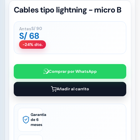
Cables tipo lightning - micro B
Antes
S/
90
S/
68
-24% dto.
Comprar por WhatsApp
Añadir al carrito
Garantía
de 6
meses