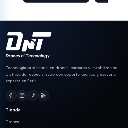
original
actual
original
actual
era:
es:
era:
es:
S/ 750.
S/ 710.
S/ 440.
S/ 398.
Tecnología profesional en drones, cámaras y estabilización.
Distribuidor especializado con soporte técnico y asesoría
experta en Perú.
Tienda
Drones