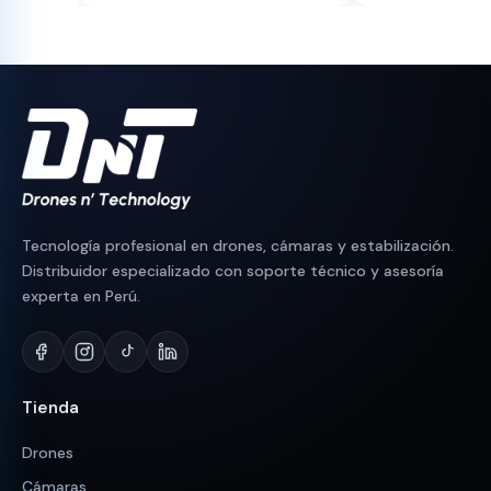
original
actual
original
actual
era:
es:
era:
es:
S/ 230.
S/ 190.
S/ 700.
S/ 684.
Tecnología profesional en drones, cámaras y estabilización.
Distribuidor especializado con soporte técnico y asesoría
experta en Perú.
Tienda
Drones
Cámaras