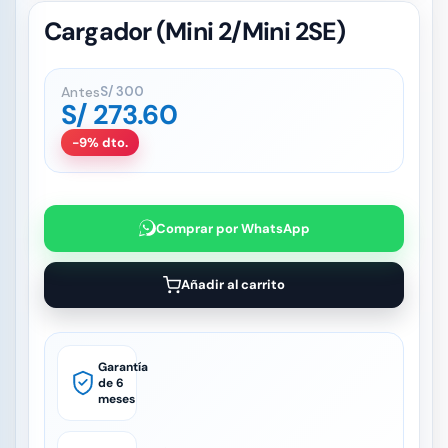
Cargador (Mini 2/Mini 2SE)
Antes
S/
300
S/
273.60
-9% dto.
Comprar por WhatsApp
Añadir al carrito
Garantía
de 6
meses