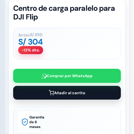
Centro de carga paralelo para
DJI Flip
Antes
S/
350
S/
304
-13% dto.
Comprar por WhatsApp
Añadir al carrito
Garantía
de 6
meses