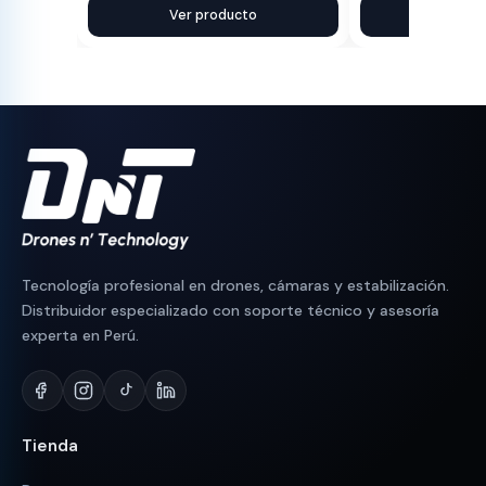
precio
precio
Ver producto
precio
precio
Ver pr
original
actual
original
actual
era:
es:
era:
es:
S/ 230.
S/ 190.
S/ 90.
S/ 83.
Tecnología profesional en drones, cámaras y estabilización.
Distribuidor especializado con soporte técnico y asesoría
experta en Perú.
Tienda