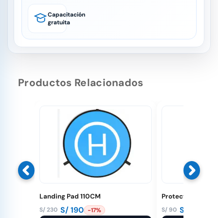
Capacitación
gratuita
Productos Relacionados
Landing Pad 110CM
Protector de héli
S/
190
S/
83
S/
230
S/
90
-17%
-8%
El
El
El
El