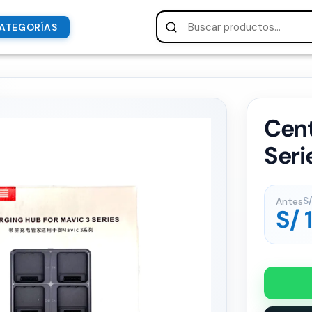
ATEGORÍAS
Cent
Seri
Antes
S/
S/
1