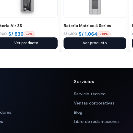
tería Air 3S
Batería Matrice 4 Series
S/
836
S/
1,064
900
S/
1,300
-7%
-18%
El
El
ecio
ecio
Ver producto
precio
precio
Ver producto
iginal
tual
original
actual
a:
:
era:
es:
 900.
 836.
S/ 1,300.
S/ 1,064.
Servicios
Servicio técnico
Ventas corporativas
adores
Blog
os
Libro de reclamaciones