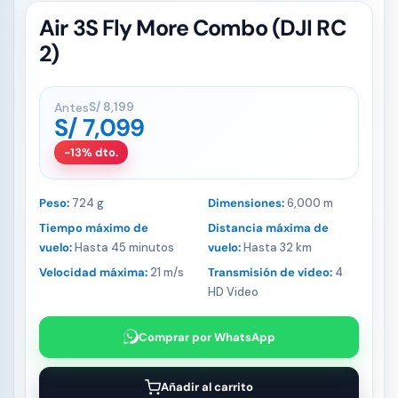
Air 3S Fly More Combo (DJI RC
2)
Antes
S/
8,199
S/
7,099
-13% dto.
Peso:
724 g
Dimensiones:
6,000 m
Tiempo máximo de
Distancia máxima de
vuelo:
Hasta 45 minutos
vuelo:
Hasta 32 km
Velocidad máxima:
21 m/s
Transmisión de video:
4
HD Video
Comprar por WhatsApp
Añadir al carrito