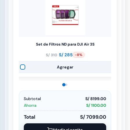
Set de Filtros ND para DJI Air 3S
S/
285
S/
310
-8%
El
El
precio
precio
Agregar
original
actual
era:
es:
S/ 310.
S/ 285.
Subtotal
S/ 8199.00
Ahorra
S/ 1100.00
Total
S/ 7099.00
Añadir al carrito