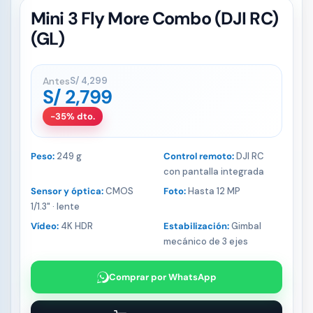
Mini 3 Fly More Combo (DJI RC)
(GL)
Antes
S/
4,299
S/
2,799
-35% dto.
Peso:
249 g
Control remoto:
DJI RC
con pantalla integrada
Sensor y óptica:
CMOS
Foto:
Hasta 12 MP
1/1.3" · lente
Vídeo:
4K HDR
Estabilización:
Gimbal
mecánico de 3 ejes
Comprar por WhatsApp